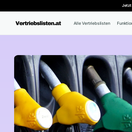
Direkt
Jetzt
zum
Inhalt
Alle Vertriebslisten
Funkti
Zu
Produktinformationen
springen