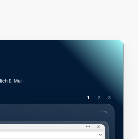
lich E-Mail-
1
2
3